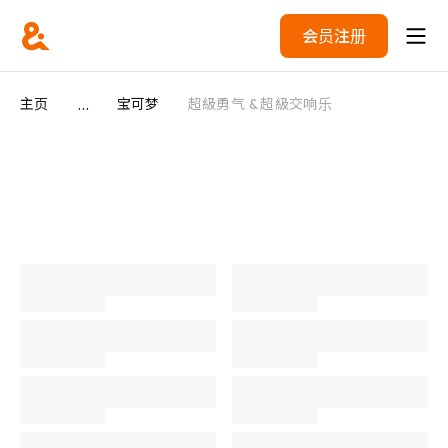
会员注册
...
主页
宝可梦
超級勇气 & 超級交响乐