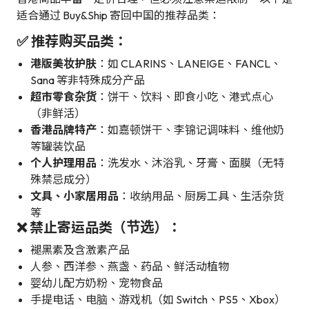
适合通过 Buy&Ship 寄回中国的推荐品类：
✅ 推荐购买品类：
港版美妆护肤
：如 CLARINS、LANEIGE、FANCL、
Sana 等非特殊成分产品
超市零食杂货
：饼干、饮料、即食小吃、港式点心
（非鲜活）
香港品牌特产
：如嘉顿饼干、李锦记调味料、维他奶
等罐装饮品
个人护理用品
：洗发水、沐浴乳、牙膏、面膜（无特
殊禁忌成分）
文具、小家居用品
：收纳用品、厨房工具、生活杂货
等
❌ 禁止寄运品类（节选）：
褪黑素及含激素产品
人参、西洋参、燕盏、药品、鲜活动植物
婴幼儿配方奶粉、宠物食品
手提电话、电脑、游戏机（如 Switch、PS5、Xbox）