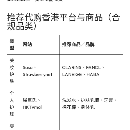
推荐代购香港平台与商品（合
规品类）
类
网站
推荐商品／品牌
型
美
妆
Sasa、
CLARINS、FANCL、
护
Strawberrynet
LANEIGE、HABA
肤
个
人
屈臣氏、
洗发水、护肤乳液、牙膏、
护
HKTVmall
棉花棒、身体乳
理
零