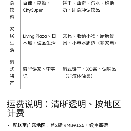
食
百佳、嘉顿、
饼干、曲奇、汽水、维他
饮
CitySuper
奶、即食冲调饮品
料
家
居
Living Plaza、日
文具、收纳小物、厨房餐
生
本城、诚品生活
具、小电器周边（非家电）
活
港
式
奇华饼家、李锦
港式饼干、XO酱、调味品
特
记
（非液体油类）
产
运费说明：清晰透明、按地区
计费
配送至广东地区
：首2磅 RMB¥125，续重每磅