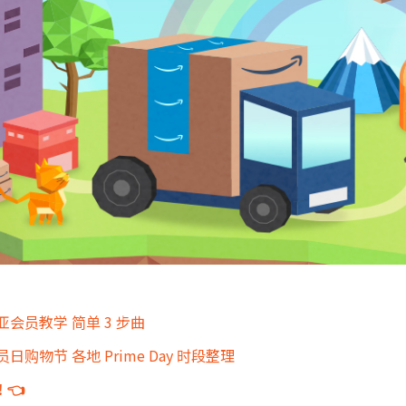
册美亚会员教学 简单 3 步曲
会员日购物节 各地 Prime Day 时段整理
👈