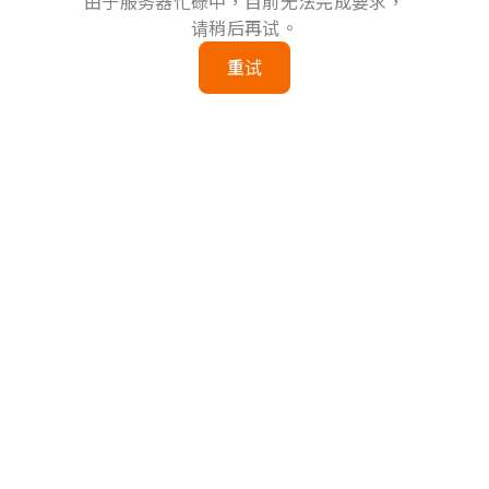
由于服务器忙碌中，目前无法完成要求，
请稍后再试。
重试