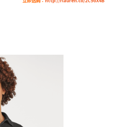
立即选购：
http://rlauren.co/2C9oX4B