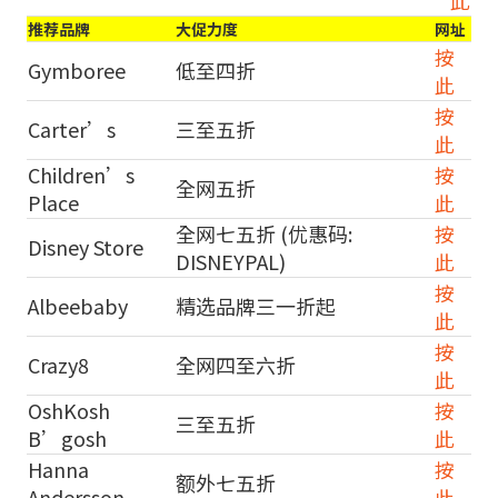
此
推荐品牌
大促力度
网址
按
Gymboree
低至四折
此
按
Carter’s
三至五折
此
Children’s
按
全网五折
Place
此
全网七五折 (优惠码:
按
Disney Store
DISNEYPAL)
此
按
Albeebaby
精选品牌三一折起
此
按
Crazy8
全网四至六折
此
OshKosh
按
三至五折
B’gosh
此
Hanna
按
额外七五折
Andersson
此