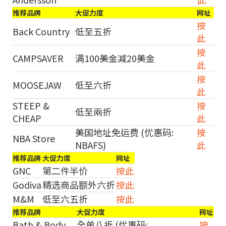
推荐品牌
大促力度
网址
按
Back Country
低至五折
此
按
CAMPSAVER
满100美金减20美金
此
按
MOOSEJAW
低至六折
此
STEEP &
按
低至兩折
CHEAP
此
美国地址免运费 (优惠码:
按
NBA Store
NBAFS)
此
推荐品牌
大促力度
网址
GNC
第二件半价
按此
Godiva
精选商品额外六折
按此
M&M
低至六五折
按此
推荐品牌
大促力度
网址
Bath & Body
全单八折 (优惠码:
按