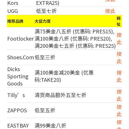
Kors
EXTRA25)
UGG
低至七折
按此
网
推荐品牌
大促力度
址
满75美金八五折 (优惠码: PRES15),
按
Footlocker
满100美金八折 (优惠码: PRES20),
此
满200美金七五折 (优惠码: PRES25)
按
Shoes.Com
低至三折
此
Dicks
满100美金减20美金 (优惠
按
Sporting
码:TAKE20)
此
Goods
按
Tilly’s
清货商品额外五至七折
此
按
ZAPPOS
低至五折
此
按
EASTBAY
满99美金八折