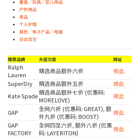
童装／玩具／婴儿用品
户外用品
食品
个人护理
其他／电子产品／电器
综合百货
推荐品牌
大促力度
网址
Ralph
精选商品额外六折
按此
Lauren
SuperDry
精选商品额外五折
按此
精选商品额外七折 (优惠码:
Kate Spade
按此
MORELOVE)
全网六折 (优惠码: GREAT), 额
GAP
按此
外九折 (优惠码: BOOST)
GAP
全网四至六折, 额外八折 (优惠
按此
FACTORY
码: LAYERITON)