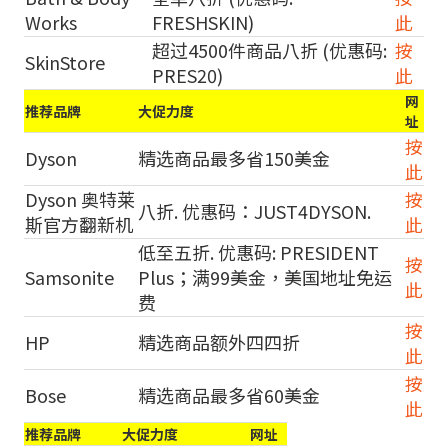
Works
FRESHSKIN)
此
超过4500件商品八折 (优惠码:
按
SkinStore
PRES20)
此
网
推荐品牌
大促力度
址
按
Dyson
精选商品最多省150美金
此
Dyson 奥特莱
按
八折. 优惠码：JUST4DYSON.
斯官方翻新机
此
低至五折. 优惠码: PRESIDENT
按
Samsonite
Plus；满99美金，美国地址免运
此
费
按
HP
精选商品额外四四折
此
按
Bose
精选商品最多省60美金
此
推荐品牌
大促力度
网址