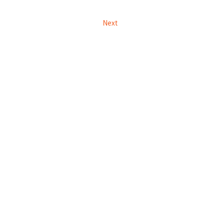
Next
关于 Buy&Ship
集运资讯
关于我们
海外仓库
我们的优势
禁运品
集运教学