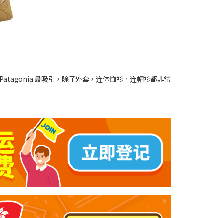
e！大家熟识 Patagonia 最吸引，除了外套，连体恤衫、连帽衫都非常