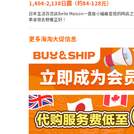
1,404-2,138日圆（约84-128元）
日本生活百货店Belle Maison一直是小编最爱
季来带去野餐正好！
更多海淘大促信息