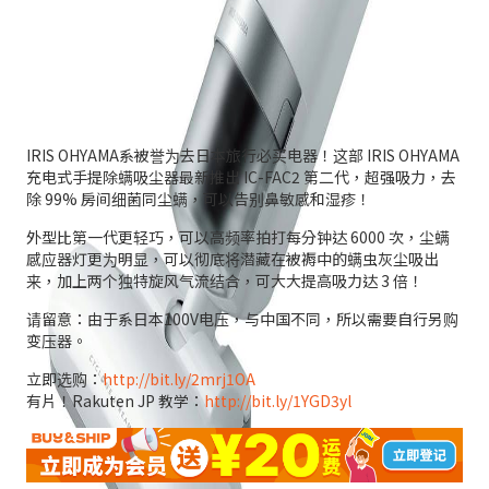
IRIS OHYAMA系被誉为去日本旅行必买电器！这部 IRIS OHYAMA
充电式手提除螨吸尘器最新推出 IC-FAC2 第二代，超强吸力，去
除 99% 房间细菌同尘螨，可以告别鼻敏感和湿疹！
外型比第一代更轻巧，可以高频率拍打每分钟达 6000 次，尘螨
感应器灯更为明显，可以彻底将潜藏在被褥中的螨虫灰尘吸出
来，加上两个独特旋风气流结合，可大大提高吸力达 3 倍！
请留意：由于系日本100V电压，与中国不同，所以需要自行另购
变压器。
立即选购：
http://bit.ly/2mrj1OA
有片！Rakuten JP 教学：
http://bit.ly/1YGD3yl