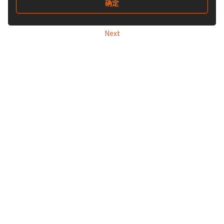
确定
Next
关注我们
Buy&Ship开箱转运
关于 Buy&Ship
集运资讯
关于我们
海外仓库
我们的优势
禁运品
集运教学