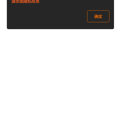
请参阅隐私政策
确定
关注我们
Buy&Ship开箱转运