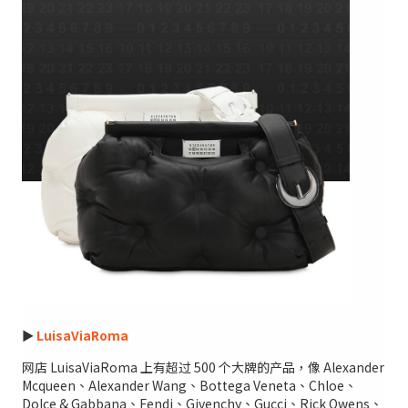
►
LuisaViaRoma
网店 LuisaViaRoma 上有超过 500 个大牌的产品，像 Alexander
Mcqueen、Alexander Wang、Bottega Veneta、Chloe、
Dolce & Gabbana、Fendi、Givenchy、Gucci、Rick Owens、