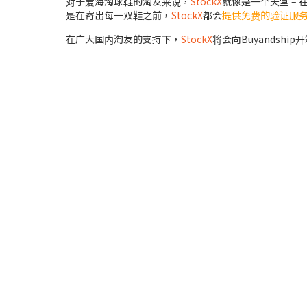
对于爱海淘球鞋的淘友来说，
StockX
就像是一个天堂 –
是在寄出每一双鞋之前，
StockX
都会
提供免费的验证服
在广大国内淘友的支持下，
StockX
将会向Buyandsh