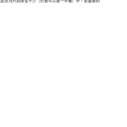
价格比起去找代购便宜不少（价差可以是一半喔）外，更重要的