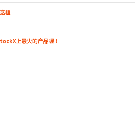
这裡
ockX上最火的产品喔！