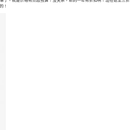
好多人都种草了。就是价格有点超预算？没关系，新的一年有折扣啊！现在低至
的！