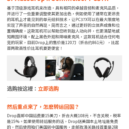
基于顶级游戏耳机来改造，具有相同的卓越音频和麦克风品质，
并进行了一些重要调整使其更加出色，例如使用了通常在更昂贵
的耳机上才能见到的单元倾斜技术，让PC37X可以在最大限度地
实现了声音的自然再现。简而言之，通过更好的立体声成像和位
置精确度，这款耳机可以帮助您听到敌人动向并，也更清楚地感
知周围环境。配上黑色外观和降噪麦克风，这款耳机适合任何电
竞的玩家，目前Drop上的售价是120刀（折合约861元），比起
首两款高性价比耳机要更便宜！
选购按这裡：
立即选购
然后重点来了，怎麽转运回国？
Drop直邮中国运费要15美刀，折合大概108元，不含关税，税率
是15%。如果使用转运服务的话，Drop送美国本土地址是免费
的，然后使用咱们美国转中国服务，走邮政清关路线首重是2磅