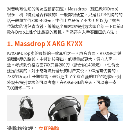
对音响有认知的淘友应该都知道，Massdrop（现已改称Drop）
很多耳机（特别是合作款的）一般都很便宜，只是找TB代购的的
话一般都加价300-400元，性价比立马低了不少！所以为了替各
位淘友的钱包省点钱，编编这个周末想特别为大家介绍一下目前3
款在Drop上性价比最高的耳机，当然还有入手买回国的方法！
1. Massdrop X AKG K7XX
K7XX是Drop卖的最好的一款耳机之一。声音方面，K7XX是走偏
温暖醇厚的路线，中频比较突出，低频量感更大，偏向人声一
些。考虑到价格方面7XX只要200刀（折合约1436元），性价比
还是很高的。对于常听流行音乐的用户来说，7XX是有优势的。
7XX在Drop上长期有售，最近还出了个有点骚的红色特别版…对
外观有特别要求的可以考虑。在AKG已死的今天，可以来一支
7XX缅怀一下。
选购按这裡：
立即选购