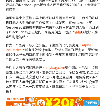
双核心的Macbook pro折合成人民币也只要2800左右，太便宜了
有没有！
如果你是个上班族，早上喝杯咖啡又醒神又幸福！一台好的咖啡
机可能大大影响你的工作效率！小编发现，在Amazon上买
Nespresso雀巢咖啡机的平均价格大概只有正常的六折！而且到
了Black Friday黑五期间，可能更便宜！把这个
链接
收藏好，准
备到时抢购吧。
作为一个型男，冬天怎么能少了潮爆的飞行员夹克？
Alpha
Industries
上就有多款设计有型，价格实惠的飞行夹克，无论你
喜欢什么样式的都能在上面找到，去年黑五期间他们就有高达半
价的优惠，有没有很想要买！
最后为大家介绍的就是包，
mybag.com
这个网站。哈哈，点进
去发现是女包？没错啊，要是光给自己买，没给女朋友/老婆买点
什么，实在没法交差吧！不过12月也是圣诞月，顺便给女友买个
包，而且去年他们黑五期间有七折优惠，打完折多少让你没有那
么肉疼，到年末一起欢度圣诞，既拿得出手，也不至于看人脸
色！