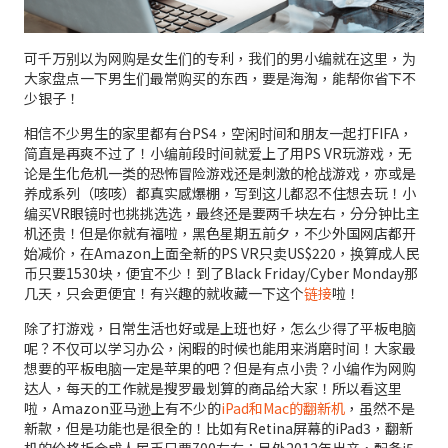
可千万别以为网购是女生们的专利，我们的男小编就在这里，为
大家盘点一下男生们最常购买的东西，要是海淘，能帮你省下不
少银子！
相信不少男生的家里都有台PS4，空闲时间和朋友一起打FIFA，
简直是再爽不过了！小编前段时间就爱上了用PS VR玩游戏，无
论是生化危机一类的恐怖冒险游戏还是刺激的枪战游戏，亦或是
养成系列（咳咳）都真实感爆棚，写到这儿都忍不住想去玩！小
编买VR眼镜时也挑挑选选，最终还是要两千块左右，分分钟比主
机还贵！但是你就有福啦，黑色星期五前夕，不少外国网店都开
始减价，在Amazon上面全新的PS VR只卖US$220，换算成人民
币只要1530块，便宜不少！到了Black Friday/Cyber Monday那
几天，只会更便宜！有兴趣的就收藏一下这个
链接
啦！
除了打游戏，日常生活也好或是上班也好，怎么少得了平板电脑
呢？不仅可以学习办公，闲暇的时候也能用来消磨时间！大家最
想要的平板电脑一定是苹果的吧？但是有点小贵？小编作为网购
达人，每天的工作就是搜罗最划算的商品给大家！所以看这里
啦，Amazon亚马逊上有不少的
iPad和Mac的翻新机
，虽然不是
新款，但是功能也是很全的！比如有Retina屏幕的iPad3，翻新
机的价格折合成人民币只要700左右；另外2012年出产，配备i5