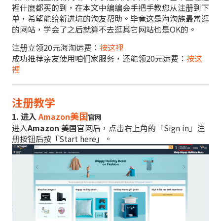
裡什麽都买的到，在本文中编编会手把手教您从注册到下
单，希望能给新进坑的淘友帮助。毕竟这是海淘族最常逛
的网站，学会了之后就算不去逛其它网站也是OK的。
注册立领20元海淘运费：
按这裡
成功推荐亲友使用咱们家服务，还能领20元运费：
按这
裡
注册教学
美国
1. 进入
Amazon
官网
进入
Amazon 美国
官网后，点击右上角的「Sign in」注
册按钮后按「Start here」。