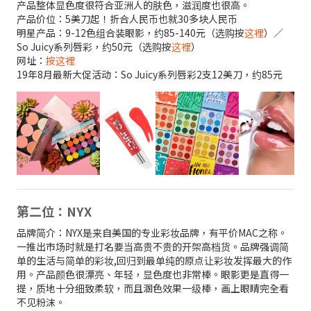
产品整体显色度很符合亚洲人的肤色，滋润度也很高。
产品价位：5美刀起！折合人民币也就30多块人民币
明星产品：9-12色组合装眼影，约85-140元（选购按
这裡
）／
So Juicy系列唇彩，约50元（选购按
这裡
）
网址：
按这裡
19年8月最新大促活动：So Juicy系列唇彩2支12美刀，约85元
第二位：NYX
品牌简介：NYX是来自美国的专业彩妆品牌，有平价MAC之称。
一推出市场时就是打名要当高贵不贵的开架高档货。品牌强调简
单的生活与简单的彩妆,回归到最单纯的原点让彩妆发挥最大的作
用。产品颜色很漂亮、年轻，显色度也非常棒。眼影更是直得一
提，质地十分细致柔软，而且溷色效果一级棒，画上眼睛完全看
不见粉沫。