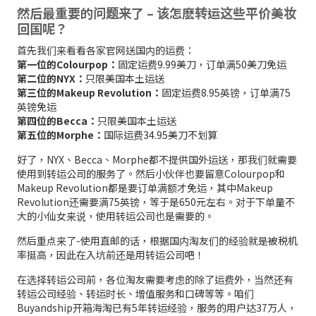
然后最重要的问题来了 – 该怎麽转运这些平价美妆
回国呢？
首先我们来看看各家官网送国内的运费：
第一位的Colourpop：
固定运费9.99美刀，订单满50美刀免运
第二位的NYX：
只限美国本土运送
第三位的Makeup Revolution：
固定运费8.95英镑，订单满75
英镑免运
第四位的Becca：
只限美国本土运送
第五位的Morphe：
国际运费34.95美刀不划算
好了，NYX、Becca、Morphe都不提供国外运送，那我们就需要
使用到转运公司的服务了。然后小伙伴也要留意Colourpop和
Makeup Revolution都是要订单满额才免运，其中Makeup
Revolution还需要满75英镑，等于是650元左右。对于下单量不
大的小仙女来说，使用转运公司也是需要的。
然后重点来了-使用直邮的话，根据国内淘友们的经验就是被税机
率挺高，因此在入坑前还是用转运公司吧！
在选择转运公司前，各位淘友需要考虑的除了运费外，当然还有
转运公司经验、转运时长、增值服务和口碑等等。咱们
Buyandship开箱海淘已有5年转运经验，服务的用户达37万人，