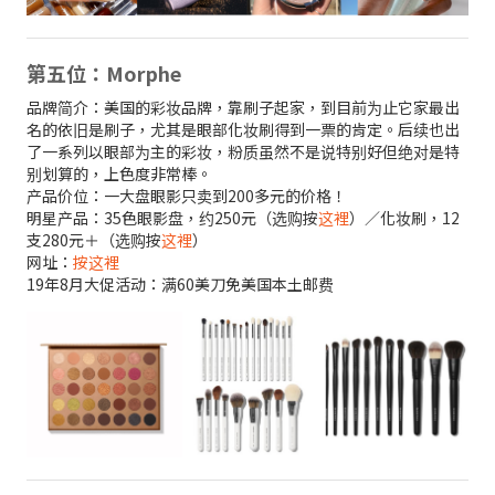
第五位：Morphe
品牌简介：美国的彩妆品牌，靠刷子起家，到目前为止它家最出
名的依旧是刷子，尤其是眼部化妆刷得到一票的肯定。后续也出
了一系列以眼部为主的彩妆，粉质虽然不是说特别好但绝对是特
别划算的，上色度非常棒。
产品价位：一大盘眼影只卖到200多元的价格！
明星产品：35色眼影盘，约250元（选购按
这裡
）／化妆刷，12
支280元＋（选购按
这裡
）
网址：
按这裡
19年8月大促活动：满60美刀免美国本土邮费