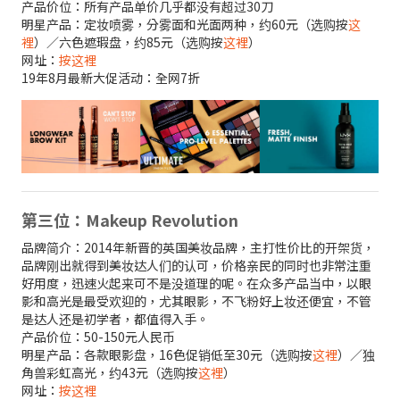
产品价位：所有产品单价几乎都没有超过30刀
明星产品：定妆喷雾，分雾面和光面两种，约60元（选购按
这
裡
）／六色遮瑕盘，约85元（选购按
这裡
）
网址：
按这裡
19年8月最新大促活动：全网7折
第三位：Makeup Revolution
品牌简介：2014年新晋的英国美妆品牌，主打性价比的开架货，
品牌刚出就得到美妆达人们的认可，价格亲民的同时也非常注重
好用度，迅速火起来可不是没道理的呢。在众多产品当中，以眼
影和高光是最受欢迎的，尤其眼影，不飞粉好上妆还便宜，不管
是达人还是初学者，都值得入手。
产品价位：50-150元人民币
明星产品：各款眼影盘，16色促销低至30元（选购按
这裡
）／独
角兽彩虹高光，约43元（选购按
这裡
）
网址：
按这裡