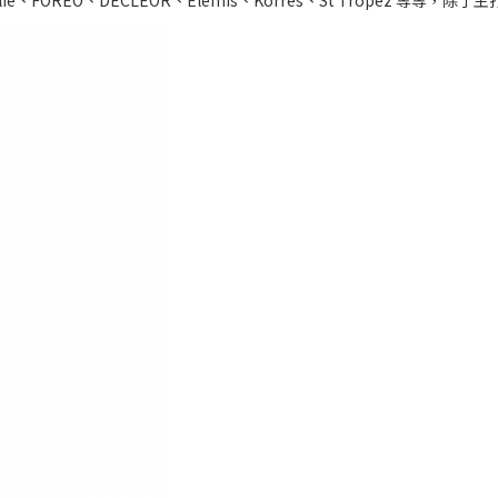
dalie、FOREO、DECLEOR、Elemis、Korres、St Trope