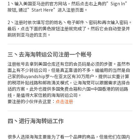
1丶输入美国亚马逊的官方网站，然后点击右上角的”Sign In”
按钮, 通过”Start Here”进入注册页面。
2丶注册时依次填写您的姓名丶电子邮件丶密码和再次输入密码。
最后，点击下面的黄色按钮注册就完成了。然后它会自动登录并
跳转到亚马逊的主页。
三丶去海淘转运公司注册一个帐号
注册帐号去拿到美国仓库还有您的会员码是必须的步骤。虽然市
面上有不少转运公司，但是真正靠谱的不多。编编用的当然是自
己家的Buyandship罗～在亚太区有30万用户，提供以实重计算
的税项补贴线路和邮政清关模式，让海淘党可以跟据需求选择合
适的方案。此外也提供多国免费合箱和六国+中国香港的转运路
线，是值得大家信赖的海淘转运公司。
要注册的小伙伴去这里：
点击注册
四丶进行海淘转运工作
很多人选择海淘主要是为了看一个品牌的商品，但是他们在国内