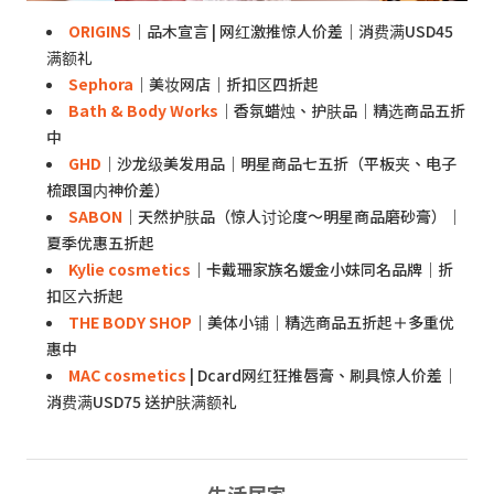
ORIGINS
｜品木宣言 | 网红激推惊人价差｜消费满USD45
满额礼
Sephora
｜美妆网店｜折扣区四折起
Bath & Body Works
｜香氛蜡烛、护肤品｜精选商品五折
中
GHD
｜沙龙级美发用品｜明星商品七五折（平板夹、电子
梳跟国内神价差）
SABON
｜天然护肤品（惊人讨论度～明星商品磨砂膏）｜
夏季优惠五折起
Kylie cosmetics
｜卡戴珊家族名媛金小妹同名品牌｜折
扣区六折起
THE BODY SHOP
｜美体小铺｜精选商品五折起＋多重优
惠中
MAC cosmetics
| Dcard网红狂推唇膏、刷具惊人价差｜
消费满USD75 送护肤满额礼