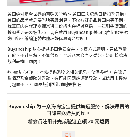
美国绝对是全世界的网购天堂唷～ 美国国庆纪念日折扣季开跑，
美国的品牌就是要当地买最划算，不仅有好多品牌国内买不到，
就算国内有代理商通常进口价格也会相对高昂，一年到头满满的
折扣季更是超级佛心，现在就用 Buyandship 美国仓库帮你集运
送回家～编编还替你整理好优惠码合集呢！
Buyandship 贴心提供多国免费合并、收费方式透明，只依重量
计价、不计材积，不靠代购、全球八大仓库支援你，轻轻松松将
战利品寄回国内！
#小编贴心叮咛：本站提供购物之相关讯息，仅供参考。 实际订
购情况及金额随时浮动，有可能因网站规范异动，或信用卡授权
问题而不同。 商品热销可能随时完售喔！
Buyandship 为一众海淘宝宝提供集运服务，解决昂贵的
国际直送运费问题。
新会员注册并完成验证
立领 20 元运费
注册