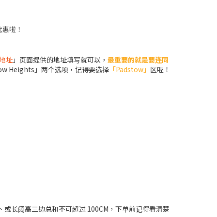
优惠啦！
地址
」页面提供的地址填写就可以，
最重要的就是要连同
w Heights」两个选项，记得要选择
「Padstow」
区喔！
或长阔高三边总和不可超过 100CM，下单前记得看清楚