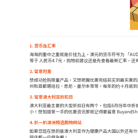
1. 货币及汇率
海淘的重中之重就是价钱为上，澳元的货币符号为 「AU
等于 人民币4.7元，购物前建议还是先查看最新汇率，
2. 留意时差
想成功抢购限量产品，又想把握优惠完结前买到最实惠的产
州和首都堪培拉、悉尼、墨尔本等等。每年的约十月底到四月初属
3. 留意澳大利亚折扣日
澳大利亚最主要的大型折扣日有两个，包括6月份年中折扣，和
小！想知道第一手的优惠资讯那就记得要留意 BuyandSh
4. 扒一扒澳洲精选购物网站
如果您现在想的是澳大利亚作为健康产品大国以外还有什
网店都一应俱全喔！