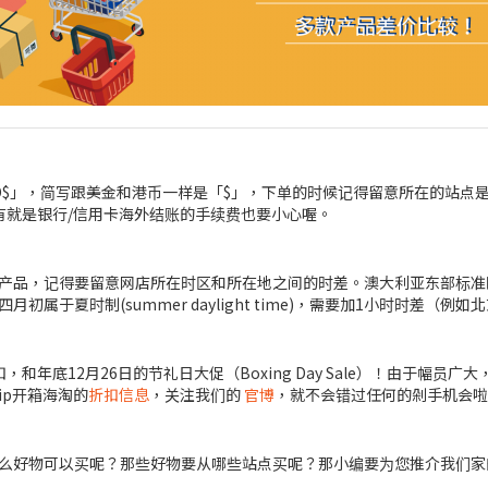
D$」，简写跟美金和港币一样是「$」，下单的时候记得留意所在的站点
还有就是银行/信用卡海外结账的手续费也要小心喔。
品，记得要留意网店所在时区和所在地之间的时差。澳大利亚东部标准时间
于夏时制(summer daylight time)，需要加1小时时差（例如
年底12月26日的节礼日大促（Boxing Day Sale）！由于幅
ip开箱海淘的
折扣信息
，关注我们的
官博
，就不会错过任何的剁手机会啦
么好物可以买呢？那些好物要从哪些站点买呢？那小编要为您推介我们家