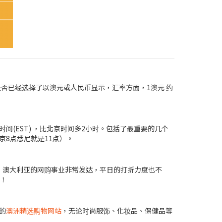
是否已经选择了以澳元或人民币显示，汇率方面，1澳元 约
(EST) ，比北京时间多2小时。包括了最重要的几个
北京8点悉尼就是11点）。
员广大，澳大利亚的网购事业非常发达，平日的打折力度也不
！
的
澳洲精选购物网站
，无论时尚服饰、化妆品、保健品等