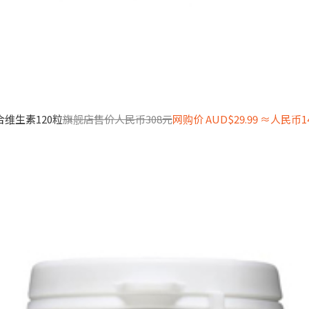
复合维生素120粒
旗舰店售价人民币308元
网购价 AUD$29.99 ≈人民币14