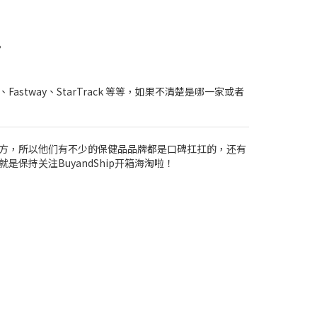
。
Fastway、StarTrack 等等，如果不清楚是哪一家或者
方，所以他们有不少的保健品品牌都是口碑扛扛的，还有
持关注BuyandShip开箱海淘啦！