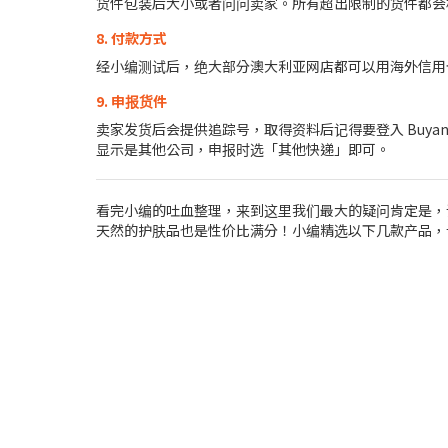
货件包装后大小或者问问卖家。所有超出限制的货件都会
8. 付款方式
经小编测试后，绝大部分澳大利亚网店都可以用海外信用卡付
9. 申报货件
卖家发货后会提供追踪号，取得资料后记得要登入 BuyandSh
显示是其他公司，申报时选「其他快递」即可。
看完小编的吐血整理，来到这里我们最大的疑问肯定是，
天然的护肤品也是性价比满分！小编精选以下几款产品，让