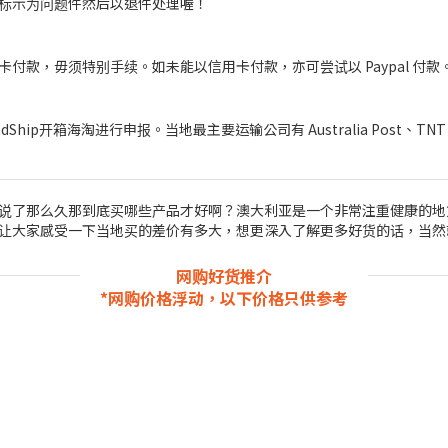
标示为问题件然后以退件处理喔！
款，毋须特别手续。如未能以信用卡付款，亦可尝试以 Paypal 付款
ip开箱海淘进行申报。当地最主要运输公司有 Australia Post、TNT、
说了那么久那到底买哪些产品才好啊？澳大利亚是一个非常注重健康的地
大家感受一下当地买的差价有多大，想更深入了解更多好货的话，当然就是保
网购好货推介
*网购价格浮动，以下价格只供参考