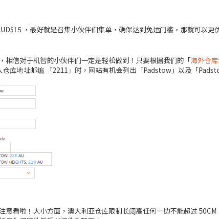
 AUD$15 ，最好就是召集小伙伴们集单，确保达到免运门槛，那就可以更
，相信对于机智的小伙伴们一定是轻松做到！只要根据我们的「
海外仓库
库地址邮编 「2211」时，网站有机会列出「Padstow」以及「Padsto
意看啦！大小方面，澳大利亚仓库限制长阔高任何一边不能超过 50CM、