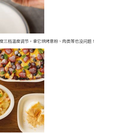
230 度三档温度调节，拿它烘烤意粉、肉类等也没问题！