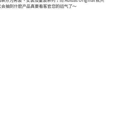
分为男装丶女装及童装系列；而 Adidas Original 就只
容，所以会抽到什麽产品真要看客官您的运气了～