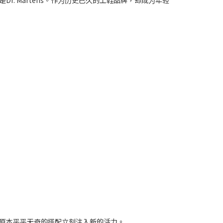
 Martens。作为历史已久的工鞋品牌，却成为年轻
原本平平无奇的搭配立刻注入新的活力。