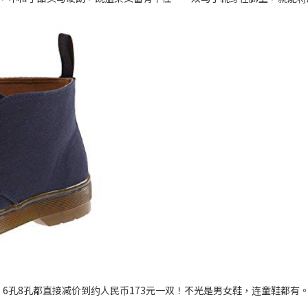
筒高筒、6孔8孔都直接减价到约人民币173元一双！不光是男女鞋，连童鞋