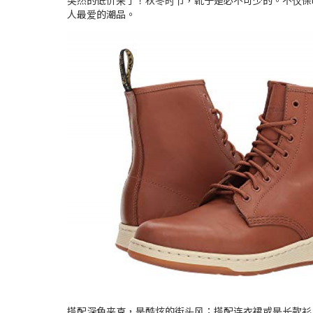
突然的低价来了！秋冬时节，靴子是必不可少的。不仅保暖
人最爱的潮品。
搭配深色夹克，是酷炫的街头风；搭配连衣裙或是长款衫