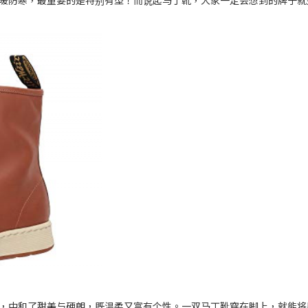
防寒，最重要的是特别有型！而说起马丁靴，大家一定会想到的牌子就是Dr.
，中和了甜美与硬朗，既温柔又富有个性。一双马丁靴穿在脚上，就能将