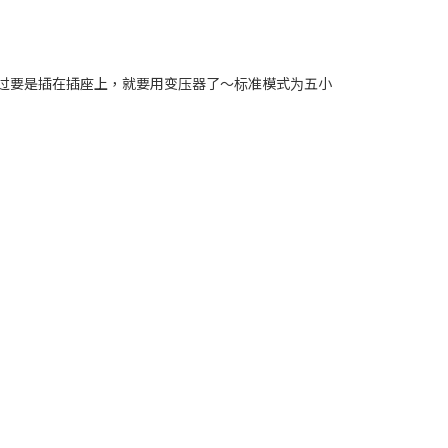
不过要是插在插座上，就要用变压器了～标准模式为五小