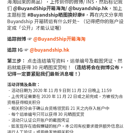
海淘回来的商品），上传到你的微博/ INS，然后标记我
们
@BuyandShip开箱海淘/ @buyandship.hk
，加上
主题标签
#Buyandship晒图换好康#
，再在内文分享用
Buyandship 开箱转运有什么好处~ （记得把你的账户设
定成「公开」才能认证喔）
追踪微博 ☞
@BuyandShip开箱海淘
追踪 IG ☞
@buyandship.hk
第三步：
点击连结填写资料，运单编号及截图凭证、然
后就能获得 30 元晒图奖赏啦！
（连结将会在微博公布，
记得一定要紧贴我们最新消息喔！）
活动详情及条款：
．活动日期为 2020 年 11 月 9 日到 11 月 22 日晚上 11:59
．上传凭证需要在 2020 年 11 月 22 日或之前完成，方被视为合
资格获得相关积分
．相关积分会于确认合资格领赏后 21 天之内存入帐户中
．每个运单编号只可以获得 30 元晒图奖赏
．活动只认证公开账户的截图凭证
．如发现存在造假嫌疑的帐户，本公司有权要求提供额外信息以
进行人工验证，或拒绝发放相关积分