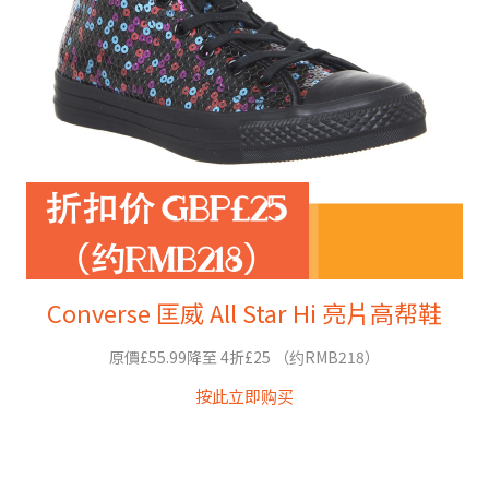
Converse 匡威 All Star Hi 亮片高帮鞋
原價£55.99降至 4折£25 （约RMB218）
按此立即购买