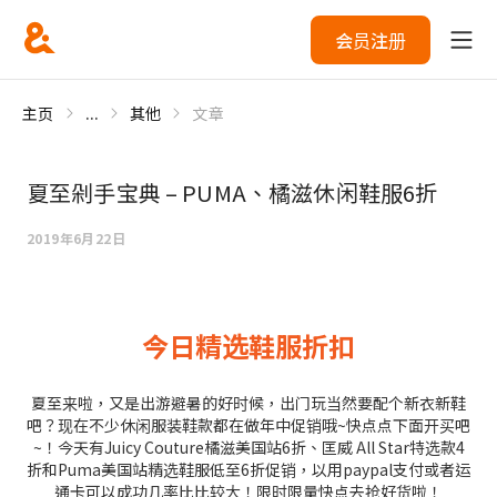
会员注册
主页
...
其他
文章
夏至剁手宝典 – PUMA、橘滋休闲鞋服6折
2019年6月22日
今日精选鞋服折扣
夏至来啦，又是出游避暑的好时候，出门玩当然要配个新衣新鞋
吧？现在不少休闲服装鞋款都在做年中促销哦~快点点下面开买吧
~！今天有Juicy Couture橘滋美国站6折、匡威 All Star特选款4
折和Puma美国站精选鞋服低至6折促销，以用paypal支付或者运
通卡可以成功几率比比较大！限时限量快点去抢好货啦！