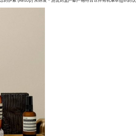
伊索 (Aesop) 从研发、测试到生产都严格符合世界有机草本组织的